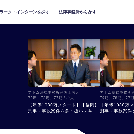
ラーク・インターンを探す
法律事務所から探す
アトム法律事務所弁護士法人
アトム法律事務所
79期、78期、77期 / 求人
79期、78期、77期
【年俸1080万スタート】【福岡】
【年俸1080万
刑事・事故案件を多く扱いスキル
刑事・事故案件
アップ
アップ