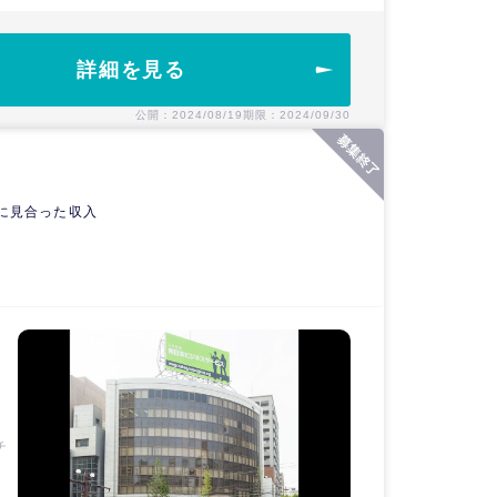
修
更
詳細を見る
援
公開：2024/08/19
期限：2024/09/30
に見合った収入
チ