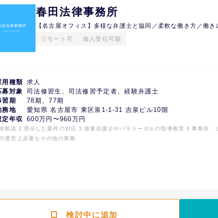
春田法律事務所
【名古屋オフィス】多様な弁護士と協同／柔軟な働き方／働き
リモート可
個人受任可能
採用種類
求人
応募対象
司法修習生、司法修習予定者、経験弁護士
修習期
78期、77期
勤務地
愛知県 名古屋市 東区泉1-1-31 吉泉ビル10階
想定年収
600万円〜960万円
法律相談 2 受任した案件の対応 3 後輩弁護士やパラリーガルの指導教育 4 事務所、
の運営上必要なその他の業務
検討中に追加