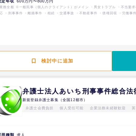
想定年収
600万円〜800万円
人のクライアント）がメイン ・男女トラブル ・不当要求へ
応 ・刑事事件 ・離婚事件 ・相続 ・交通事故 ・不動産事件 ・債権回収 ・労働事
務整理 ・詐欺被害対応 ・退職代行 ・ネット誹謗中傷への対応 ・企業法務
検討中に追加
弁護士法人あいち刑事事件総合法
新規登録弁護士募集（全国12都市）
弁護士会費負担
個人受任可能
企業法務未経験歓迎
英
採用種類
求人