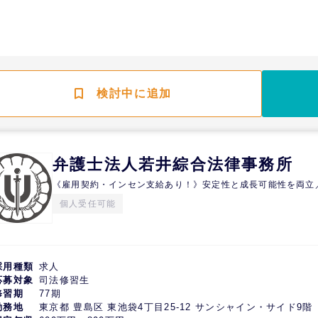
検討中に追加
弁護士法人若井綜合法律事務所
《雇用契約・インセン支給あり！》安定性と成長可能性を両立
個人受任可能
採用種類
求人
応募対象
司法修習生
修習期
77期
勤務地
東京都 豊島区 東池袋4丁目25-12 サンシャイン・サイド9階