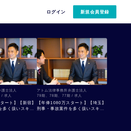
ログイン
新規会員登録
弁護士法人
アトム法律事務所弁護士法人
 / 求人
79期、78期、77期 / 求人
スタート】【新宿】
【年俸1080万スタート】【埼玉】
を多く扱いスキル
刑事・事故案件を多く扱いスキル
アップ