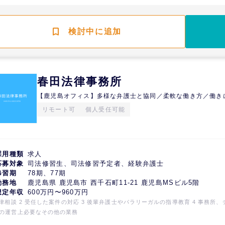
領域を持ったエキスパートが集まる専門性の高い職場環境となっています。刑事事
少年事件のリーディングファームとして、プロフェッショナル養成のための所内研
事業部制度を整え、全国に高レベルの弁護サービス普及を目指しています。また、
検討中に追加
援、犯罪被害者支援や入管事件にも力を入れて取り組んでいますので、当事者の支
国人問題に興味のある方も歓迎しています。
春田法律事務所
【鹿児島オフィス】多様な弁護士と協同／柔軟な働き方／働き
リモート可
個人受任可能
採用種類
求人
応募対象
司法修習生、司法修習予定者、経験弁護士
修習期
78期、77期
勤務地
鹿児島県 鹿児島市 西千石町11-21 鹿児島MSビル5階
想定年収
600万円〜960万円
法律相談 2 受任した案件の対応 3 後輩弁護士やパラリーガルの指導教育 4 事務所、
の運営上必要なその他の業務