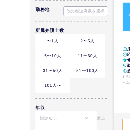
勤務地
他の都道府県を選択
所属弁護士数
〜1人
2〜5人
6〜10人
11〜30人
31〜50人
51〜100人
1 
ーム
101人〜
年収
以上