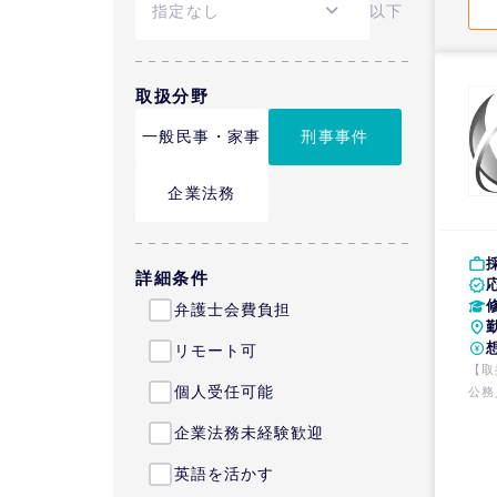
以下
取扱分野
一般民事・家事
刑事事件
企業法務
詳細条件
弁護士会費負担
リモート可
【取
個人受任可能
公務
日本
企業法務未経験歓迎
刑事
件・
英語を活かす
都市