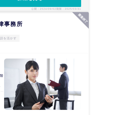
公開：2024/09/02
期限：2025/03/31
律事務所
語を活かす
７階
、
は、
的
12
の