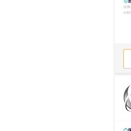
法律業務全般 ※一般民事（個
の対
・債