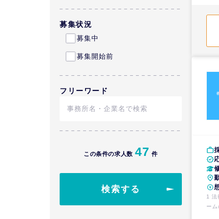
専門
件・
及び
募集状況
生支
募集中
や外
募集開始前
フリーワード
47
この条件の求人数
件
検索する
1 
ーム