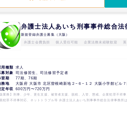
弁護士法人あいち刑事事件総合法
新規登録弁護士募集（大阪）
弁護士会費負担
個人受任可能
企業法務未経験歓迎
英
採用種類
求人
応募対象
司法修習生、司法修習予定者
修習期
77期、76期
勤務地
大阪府 大阪市 北区曽根崎新地２−６−１２ 大阪小学館ビル
想定年収
600万円〜720万円
扱業務】刑事、少年、更生支援、被害者支援、脱税、入管、懲戒、企業犯罪不祥事
員犯罪不祥事対応、ネットトラブル等 弁護士法人あいち刑事事件総合法律事務所
では稀有な、刑事事件・少年事件及びその関連事件の弁護をメイン業務とする全国
総合法律事務所です。著名事件から市民生活に密接した事件まで、数多くの刑事事
少年事件及びその関連業務をほぼ全分野にわたって幅広く取り扱っています。全国
に事務所を構えており、経験豊富な弁護士に加え、元裁判官、元検察官、元官僚等