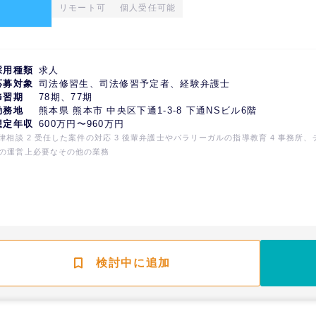
リモート可
個人受任可能
採用種類
求人
応募対象
司法修習生、司法修習予定者、経験弁護士
修習期
78期、77期
勤務地
熊本県 熊本市 中央区下通1-3-8 下通NSビル6階
想定年収
600万円〜960万円
法律相談 2 受任した案件の対応 3 後輩弁護士やパラリーガルの指導教育 4 事務所、
の運営上必要なその他の業務
検討中に追加