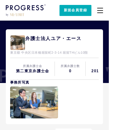
新規会員登録
弁護士法人ユア・エース
東京都 中央区日本橋堀留町2-3-14 堀留THビル10階
所属弁護士会
所属弁護士数
設立
第二東京弁護士会
0
2018年09月
事務所写真