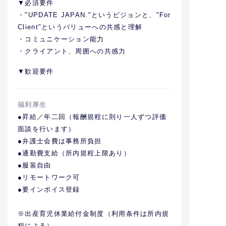
▼必須要件
・"UPDATE JAPAN."というビジョンと、"For
Client"というバリューへの共感と理解
・コミュニケーション能力
・クライアント、周囲への共感力
▼歓迎要件
福利厚生
●昇給／年二回（報酬規程に則り一人ずつ評価
面談を行います）
●弁護士会費は事務所負担
●通勤費支給（所内規程上限あり）
●服装自由
●リモートワーク可
●要インボイス登録
※出産育児休業給付金制度（利用条件は所内規
程による）