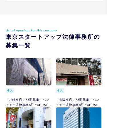
東京スタートアップ法律事務所の
募集一覧
求人
求人
【札幌支店／78期募集／ベン
【大阪支店／78期募集／ベン
チャー法律事務所】“UPDATE
チャー法律事務所】“UPDATE
JAPAN.”をビジョンに掲げ急
JAPAN.”をビジョンに掲げ急
成長で全国展開している総合
成長で全国展開している総合
型法律事務所
型法律事務所