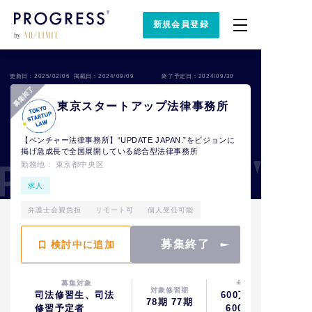
新規会員登録
更新日：2025/02/06
掲載日：2024/09/09
終了予定日：2024/09/30
東京スタートアップ法律事務所
【ベンチャー法律事務所】“UPDATE JAPAN.”をビジョンに
掲げ急成長で全国展開している総合型法律事務所
勤務地： 東京都中央区
求人
弁護士会費負担
リモート可
個人受任可能
募集終了
検討中に追加
募集対象
年収
対象修習期
司法修習生、司法
600万円〜
78期
77期
修習予定者
600万円