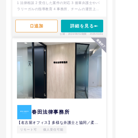
事ビル）
1 法律相談 2 受任した案件の対応 3 後輩弁護士やパ
ラリーガルの指導教育 4 事務所、チームの運営上必
要なその他の業務
詳細を見る
公開：2024/09/02
期限：2025/03/31
春田法律事務所
【名古屋オフィス】多様な弁護士と協同／柔軟な働き方／働きに見合った収入
リモート可
個人受任可能