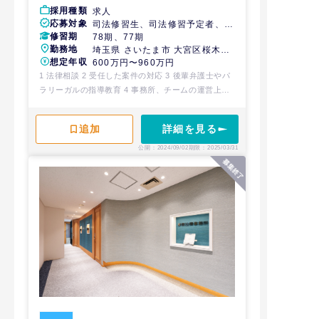
採用種類
求人
応募対象
司法修習生、司法修習予定者、経
修習期
験弁護士
78期、77期
勤務地
埼玉県 さいたま市 大宮区桜木町
想定年収
4-242 鐘塚ビル2階
600万円〜960万円
1 法律相談 2 受任した案件の対応 3 後輩弁護士やパ
ラリーガルの指導教育 4 事務所、チームの運営上必
要なその他の業務
詳細を見る
公開：2024/09/02
期限：2025/03/31