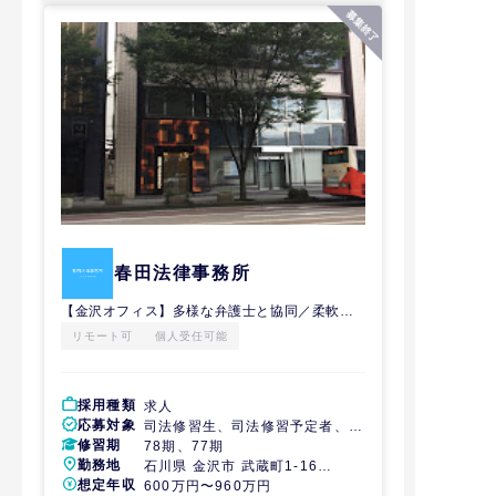
春田法律事務所
【金沢オフィス】多様な弁護士と協同／柔軟な働き方／働きに見合った収入
リモート可
個人受任可能
採用種類
求人
応募対象
司法修習生、司法修習予定者、経
修習期
験弁護士
78期、77期
勤務地
石川県 金沢市 武蔵町1-16
想定年収
CROSS武蔵町5階（旧：石川商
600万円〜960万円