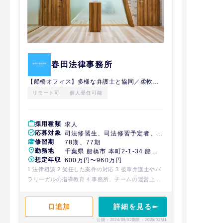
春田法律事務所
【船橋オフィス】多様な弁護士と協同／柔軟な働き方／働きに見合った収入
リモート可
個人受任可能
採用種類
求人
応募対象
司法修習生、司法修習予定者、経
修習期
験弁護士
78期、77期
勤務地
千葉県 船橋市 本町2-1-34 船橋
想定年収
スカイビル8階
600万円〜960万円
1 法律相談 2 受任した案件の対応 3 後輩弁護士やパ
ラリーガルの指導教育 4 事務所、チームの運営上必
要なその他の業務
詳細を見る
公開：2024/09/02
期限：2025/03/31