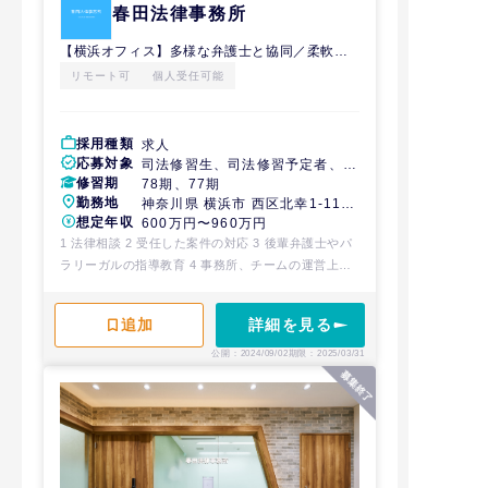
春田法律事務所
【横浜オフィス】多様な弁護士と協同／柔軟な働き方／働きに見合った収入
リモート可
個人受任可能
採用種類
求人
応募対象
司法修習生、司法修習予定者、経
修習期
験弁護士
78期、77期
勤務地
神奈川県 横浜市 西区北幸1-11-
想定年収
11 NMF横浜西口ビル7階
600万円〜960万円
1 法律相談 2 受任した案件の対応 3 後輩弁護士やパ
ラリーガルの指導教育 4 事務所、チームの運営上必
要なその他の業務
詳細を見る
公開：2024/09/02
期限：2025/03/31