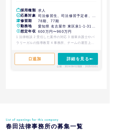
採用種類
求人
応募対象
司法修習生、司法修習予定者、経
修習期
験弁護士
78期、77期
勤務地
愛知県 名古屋市 東区泉1-1-31
想定年収
吉泉ビル10階
600万円〜960万円
1 法律相談 2 受任した案件の対応 3 後輩弁護士やパ
ラリーガルの指導教育 4 事務所、チームの運営上必
要なその他の業務
詳細を見る
公開：2024/09/02
期限：2025/03/31
春田法律事務所の募集一覧